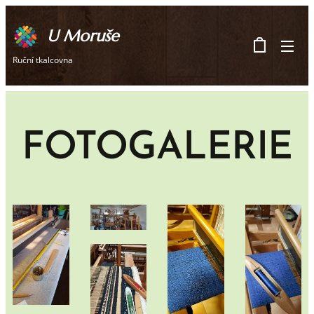
U Moruše
Ruční tkalcovna
FOTOGALERIE