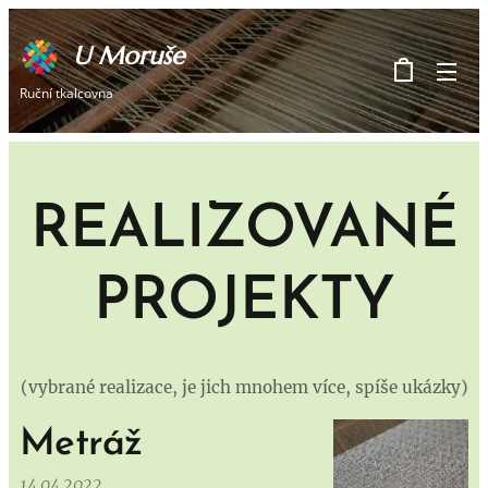
U Moruše
Ruční tkalcovna
REALIZOVANÉ
PROJEKTY
(vybrané realizace, je jich mnohem více, spíše ukázky)
Metráž
14.04.2022