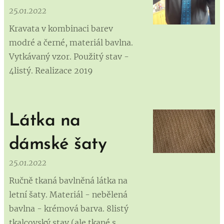
25.01.2022
Kravata v kombinaci barev
modré a černé, materiál bavlna.
Vytkávaný vzor. Použitý stav -
4listý. Realizace 2019
Látka na
dámské šaty
25.01.2022
Ručně tkaná bavlněná látka na
letní šaty. Materiál - nebělená
bavlna - krémová barva. 8listý
tkalcovský stav (ale tkané s