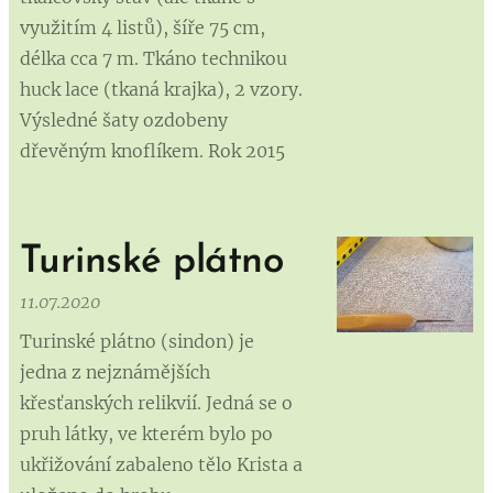
využitím 4 listů), šíře 75 cm,
délka cca 7 m. Tkáno technikou
huck lace (tkaná krajka), 2 vzory.
Výsledné šaty ozdobeny
dřevěným knoflíkem. Rok 2015
Turinské plátno
11.07.2020
Turinské plátno (sindon) je
jedna z nejznámějších
křesťanských relikvií. Jedná se o
pruh látky, ve kterém bylo po
ukřižování zabaleno tělo Krista a