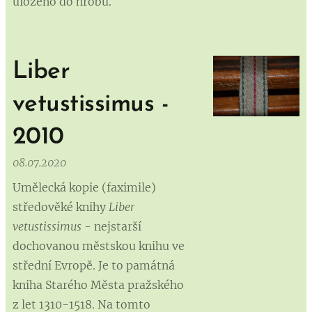
uloženo do hrobu.
Liber
vetustissimus -
2010
08.07.2020
Umělecká kopie (faximile)
středověké knihy
Liber
vetustissimus
- nejstarší
dochovanou městskou knihu ve
střední Evropě. Je to památná
kniha Starého Města pražského
z let 1310-1518. Na tomto