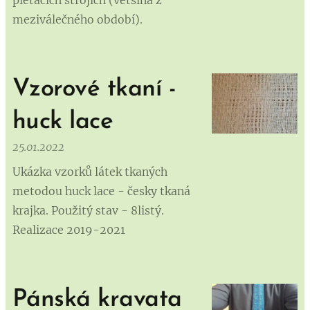
pletacích strojích (většina z
meziválečného období).
Vzorové tkaní -
huck lace
25.01.2022
Ukázka vzorků látek tkaných
metodou huck lace - česky tkaná
krajka. Použitý stav - 8listý.
Realizace 2019-2021
Pánská kravata