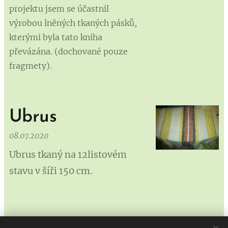
projektu jsem se účastnil
výrobou lněných tkaných pásků,
kterými byla tato kniha
převázána. (dochované pouze
fragmety).
Ubrus
08.07.2020
Ubrus tkaný na 12listovém
stavu v šíři 150 cm.