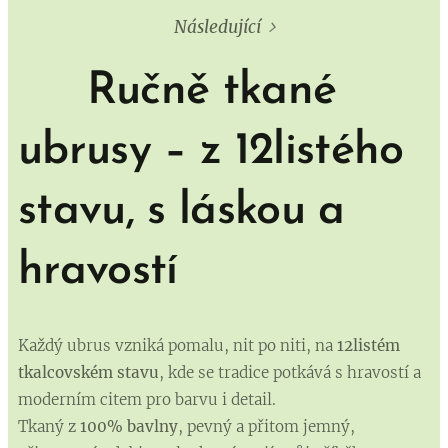
Následující
🧵
Ručně tkané
ubrusy – z 12listého
stavu, s láskou a
hravostí
Každý ubrus vzniká pomalu, nit po niti, na
12listém
tkalcovském stavu
, kde se tradice potkává s hravostí a
moderním citem pro barvu i detail.
Tkaný z
100% bavlny
, pevný a přitom jemný,