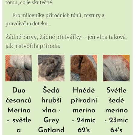
tomu, co je skutečné.
🌿
Pro milovníky přírodních tónů, textury a
pravdivého doteku.
Žádné barvy, žádné přetvářky – jen vlna taková,
jak ji stvořila příroda.
Duo
Šedá
Hnědé
Světle
česanců
hrubší
přírodní
šedé
Merino
vlna -
merino
merino
– světle
Grey
- 24mic
- 23mic
a
Gotland
62's
64's