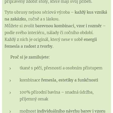
připravený zdobit stoly, které mají svůj příběh.
Tyto ubrusy nejsou sériová výroba –
každý kus vzniká
na zakázku
, ručně a s láskou.
Můžete si zvolit
barevnou kombinaci, vzor i rozměr
–
podle svého interiéru, nálady či ročního období.
Každý z nich je originál, který nese v sobě
energii
řemesla a radost z tvorby.
✨
Proč si je zamilujete:
tkané s péčí, přesností a osobním přístupem
kombinace
řemesla, estetiky a funkčnosti
100% přírodní bavlna – snadná údržba,
příjemný omak
možnost
individuálního návrhu barev i vzoru