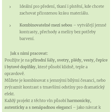
Ideální pro předení, tkaní i plstění, kde chcete
zachovat přirozenou krásu materiálu.
Kombinovatelné mezi sebou
– vytvářejí jemné
kontrasty, přechody a melíry bez potřeby
barvení.
🪡
Jak s nimi pracovat:
Použijte je na
přírodní šály, svetry, plédy, vesty, čepice
i bytové doplňky
, které působí klidně, teple a
opravdově.
Můžete je kombinovat s jemnými bílými česanci, nebo
zvýraznit kontrast s tmavšími odstíny pro dramatický
efekt.
Každý projekt z těchto vln působí
harmonicky,
autenticky a s nenápadnou elegancí
– jako návrat k