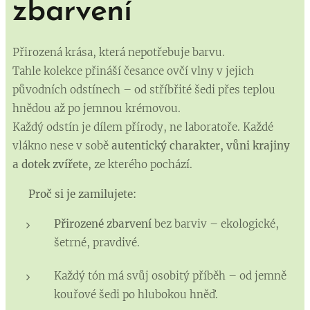
zbarvení
Přirozená krása, která nepotřebuje barvu.
Tahle kolekce přináší česance ovčí vlny v jejich
původních odstínech – od stříbřité šedi přes teplou
hnědou až po jemnou krémovou.
Každý odstín je dílem přírody, ne laboratoře. Každé
vlákno nese v sobě
autentický charakter, vůni krajiny
a dotek zvířete
, ze kterého pochází.
✨
Proč si je zamilujete:
Přirozené zbarvení
bez barviv – ekologické,
šetrné, pravdivé.
Každý tón má svůj osobitý příběh – od jemně
kouřové šedi po hlubokou hněď.