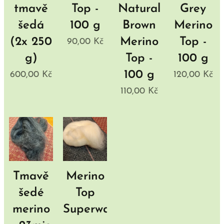
tmavě
Top -
Natural
Grey
šedá
100 g
Brown
Merino
(2x 250
Merino
Top -
90,00
Kč
g)
Top -
100 g
100 g
600,00
Kč
120,00
Kč
110,00
Kč
Tmavě
Merino
šedé
Top
merino
Superwashed