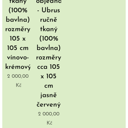
tkaný
objednávku
(100%
- Ubrus
bavlna)
ručně
rozměry
tkaný
105 x
(100%
105 cm
bavlna)
vínovo-
rozměry
krémový
cca 105
x 105
2 000,00
cm
Kč
jasně
červený
2 000,00
Kč