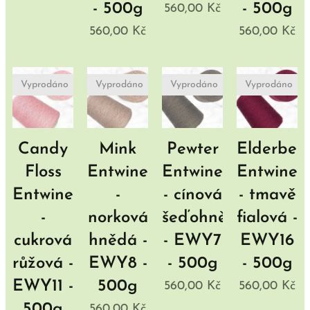
- 500g
- 500g
560,00
Kč
560,00
Kč
560,00
Kč
Vyprodáno
Vyprodáno
Vyprodáno
Vyprodáno
Candy
Mink
Pewter
Elderberr
Floss
Entwine
Entwine
Entwine
Entwine
-
- cínová
- tmavě
-
norková
šeďohnědá
fialová -
cukrová
hnědá -
- EWY7
EWY16
růžová -
EWY8 -
- 500g
- 500g
EWY11 -
500g
560,00
Kč
560,00
Kč
500g
560,00
Kč