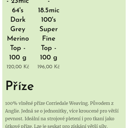
- 23mic
-
64's
18.5mic
Dark
100's
Grey
Super
Merino
Fine
Top -
Top -
100 g
100 g
120,00
Kč
196,00
Kč
Příze
100% vlněné příze Corriedale Weaving. Původem z
Anglie. Jedná se o jednonitky, více kroucené pro větší
pevnost. Ideální na strojové pletení i pro tkaní jako
útkové příze. Lze je seskat pro získání větší síly.