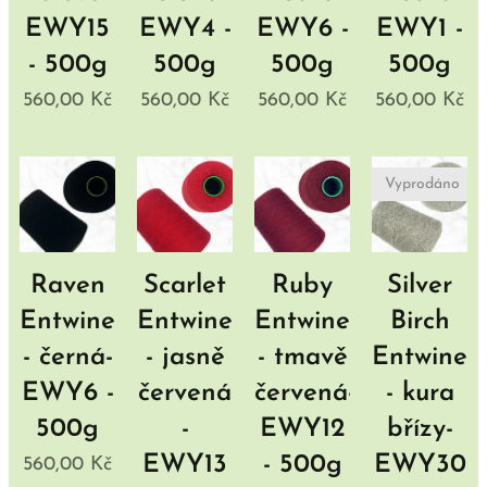
EWY15
EWY4 -
EWY6 -
EWY1 -
- 500g
500g
500g
500g
560,00
Kč
560,00
Kč
560,00
Kč
560,00
Kč
Vyprodáno
Raven
Scarlet
Ruby
Silver
Entwine
Entwine
Entwine
Birch
- černá-
- jasně
- tmavě
Entwine
EWY6 -
červená
červená-
- kura
500g
-
EWY12
břízy-
EWY13
- 500g
EWY30
560,00
Kč