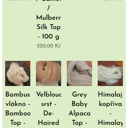
/
Mulberry
Silk Top
- 100 g
220,00
Kč
Bambusové
Velbloudí
Grey
Himalajs
vlákno -
srst -
Baby
kopřiva
Bamboo
De-
Alpaca
-
Top -
Haired
Top -
Himalaya