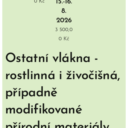
15.-16.
0
Kč
8.
2026
3 500,0
0
Kč
Ostatní vlákna -
rostlinná i živočišná,
případně
modifikované
přírodní materiály