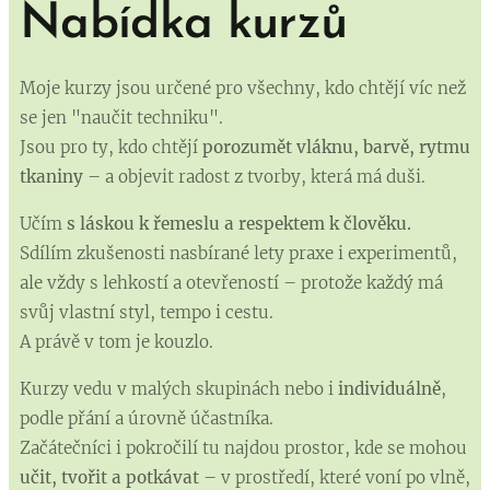
Nabídka kurzů
Moje kurzy jsou určené pro všechny, kdo chtějí víc než
se jen "naučit techniku".
Jsou pro ty, kdo chtějí
porozumět vláknu, barvě, rytmu
tkaniny
– a objevit radost z tvorby, která má duši.
Učím
s láskou k řemeslu a respektem k člověku.
Sdílím zkušenosti nasbírané lety praxe i experimentů,
ale vždy s lehkostí a otevřeností – protože každý má
svůj vlastní styl, tempo i cestu.
A právě v tom je kouzlo.
Kurzy vedu v malých skupinách nebo i
individuálně
,
podle přání a úrovně účastníka.
Začátečníci i pokročilí tu najdou prostor, kde se mohou
učit, tvořit a potkávat
– v prostředí, které voní po vlně,