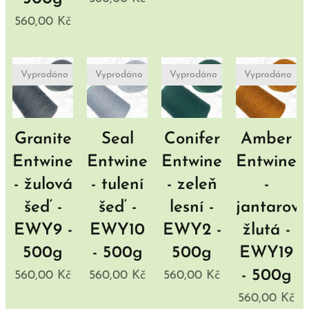
560,00
Kč
Vyprodáno
Vyprodáno
Vyprodáno
Vyprodáno
Granite
Seal
Conifer
Amber
Entwine
Entwine
Entwine
Entwine
- žulová
- tulení
- zeleň
-
šeď -
šeď -
lesní -
jantarová
EWY9 -
EWY10
EWY2 -
žlutá -
500g
- 500g
500g
EWY19
- 500g
560,00
Kč
560,00
Kč
560,00
Kč
560,00
Kč