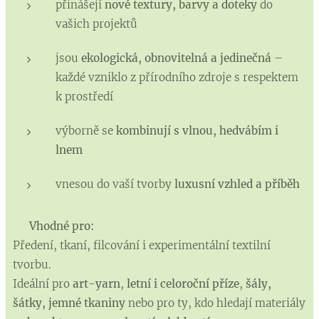
přinášejí
nové textury, barvy a doteky
do
vašich projektů
jsou
ekologická, obnovitelná a jedinečná
–
každé vzniklo z přírodního zdroje s respektem
k prostředí
výborně se
kombinují s vlnou, hedvábím i
lnem
vnesou do vaší tvorby
luxusní vzhled a příběh
🪡
Vhodné pro:
Předení, tkaní, filcování i experimentální textilní
tvorbu.
Ideální pro
art-yarn
,
letní i celoroční příze
,
šály,
šátky, jemné tkaniny
nebo pro ty, kdo hledají materiály