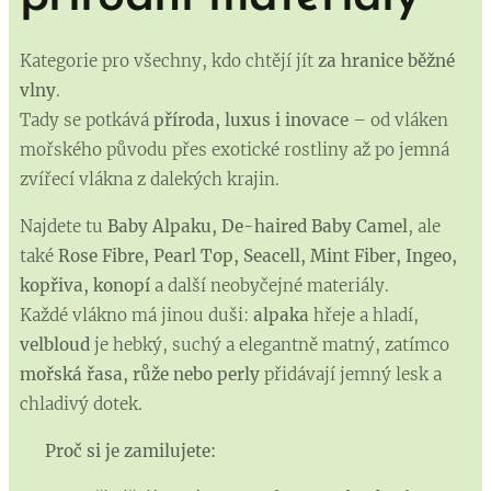
Kategorie pro všechny, kdo chtějí jít
za hranice běžné
vlny
.
Tady se potkává
příroda, luxus i inovace
– od vláken
mořského původu přes exotické rostliny až po jemná
zvířecí vlákna z dalekých krajin.
Najdete tu
Baby Alpaku, De-haired Baby Camel
, ale
také
Rose Fibre, Pearl Top, Seacell, Mint Fiber, Ingeo,
kopřiva, konopí
a další neobyčejné materiály.
Každé vlákno má jinou duši:
alpaka
hřeje a hladí,
velbloud
je hebký, suchý a elegantně matný, zatímco
mořská řasa, růže nebo perly
přidávají jemný lesk a
chladivý dotek.
✨
Proč si je zamilujete: