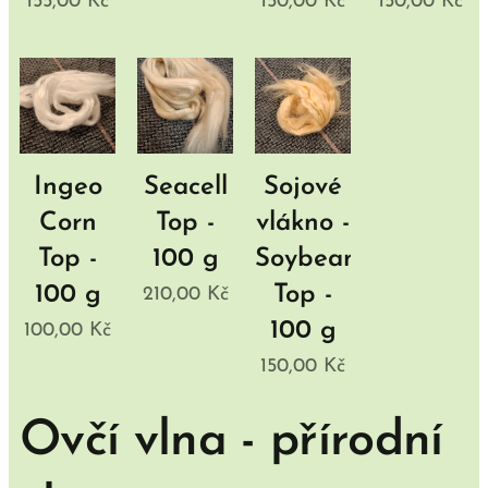
155,00
Kč
150,00
Kč
150,00
Kč
Ingeo
Seacell
Sojové
Corn
Top -
vlákno -
Top -
100 g
Soybean
100 g
Top -
210,00
Kč
100 g
100,00
Kč
150,00
Kč
Ovčí vlna - přírodní