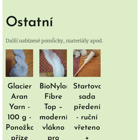
Ostatní
Další nabízené pomůcky, materiály apod.
Glacier
BioNylon
Startovací
Aran
Fibre
sada
Yarn -
Top –
předení
100 g -
moderní
- ruční
Ponožková
vlákno
vřeteno
příze
pro
+