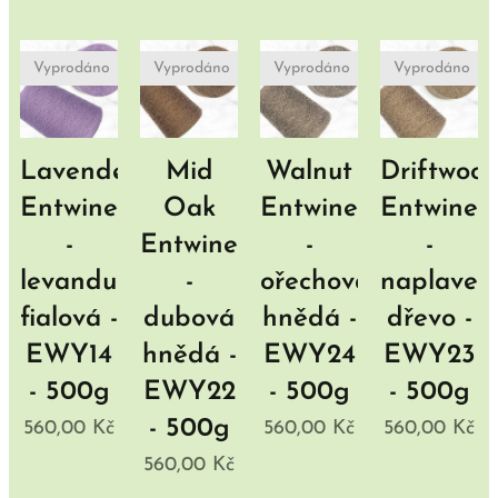
Vyprodáno
Vyprodáno
Vyprodáno
Vyprodáno
Lavender
Mid
Walnut
Driftwoo
Entwine
Oak
Entwine
Entwine
-
Entwine
-
-
levandulová
-
ořechová
naplaven
fialová -
dubová
hnědá -
dřevo -
EWY14
hnědá -
EWY24
EWY23
- 500g
EWY22
- 500g
- 500g
- 500g
560,00
Kč
560,00
Kč
560,00
Kč
560,00
Kč