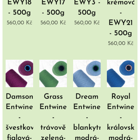
EWY18
EWY17
EWY3 -
krémová
- 500g
- 500g
500g
-
EWY21
560,00
Kč
560,00
Kč
560,00
Kč
- 500g
560,00
Kč
Damson
Grass
Dream
Royal
Entwine
Entwine
Entwine
Entwine
-
-
-
-
švestková
trávově
blankytně
královská
fialová-
zelená-
modrá-
modrá-