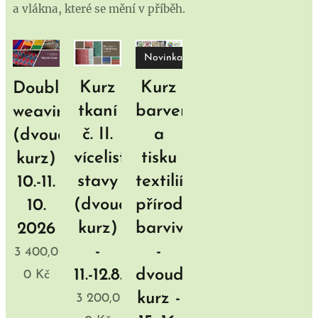
a vlákna, které se mění v příběh.
Novinka!
Kurz
Kurz
Double
tkaní
barvení
weaving
č. II.
a
(dvoudenní
vícelisté
tisku
kurz)
stavy
textilií
10.-11.
(dvoudenní
přírodními
10.
kurz)
barvivy
2026
-
-
3 400,0
11.-12.8.2026
dvoudenní
0
Kč
kurz -
3 200,0