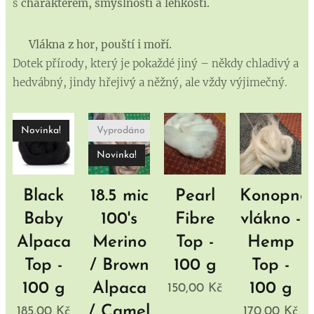
s
charakterem, smyslností a lehkostí.
🌸
Vlákna z hor, pouští i moří.
Dotek přírody, který je pokaždé jiný – někdy chladivý a
hedvábný, jindy hřejivý a něžný, ale vždy výjimečný.
Novinka!
Vyprodáno
Novinka!
Black
18.5 mic
Pearl
Konopné
Baby
100's
Fibre
vlákno -
Alpaca
Merino
Top -
Hemp
Top -
/ Brown
100 g
Top -
100 g
Alpaca
100 g
150,00
Kč
/ Camel
185,00
Kč
170,00
Kč