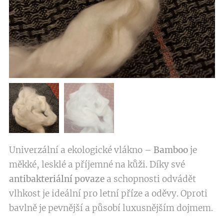
Univerzální a ekologické vlákno –
Bamboo
je
měkké, lesklé a příjemné na kůži. Díky své
antibakteriální povaze
a schopnosti odvádět
vlhkost je ideální pro letní příze a oděvy. Oproti
bavlně je pevnější a působí luxusnějším dojmem.