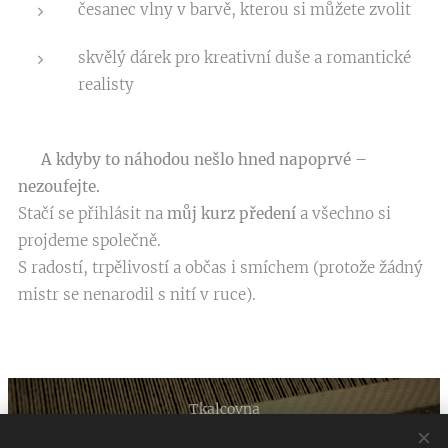
česanec vlny v barvě, kterou si můžete zvolit
skvělý dárek pro kreativní duše a romantické
realisty
🌿
A kdyby to náhodou nešlo hned napoprvé –
nezoufejte.
Stačí se přihlásit na
můj kurz předení
a všechno si
projdeme společně.
S radostí, trpělivostí a občas i smíchem (protože žádný
mistr se nenarodil s nití v ruce). 😄
Tkalcovna
2025