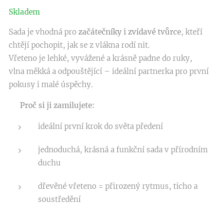
Skladem
Sada je vhodná pro
začátečníky i zvídavé tvůrce
, kteří
chtějí pochopit, jak se z vlákna rodí nit.
Vřeteno je lehké, vyvážené a krásně padne do ruky,
vlna měkká a odpouštějící – ideální partnerka pro první
pokusy i malé úspěchy.
✨
Proč si ji zamilujete:
ideální první krok do světa předení
jednoduchá, krásná a funkční sada v přírodním
duchu
dřevěné vřeteno = přirozený rytmus, ticho a
soustředění