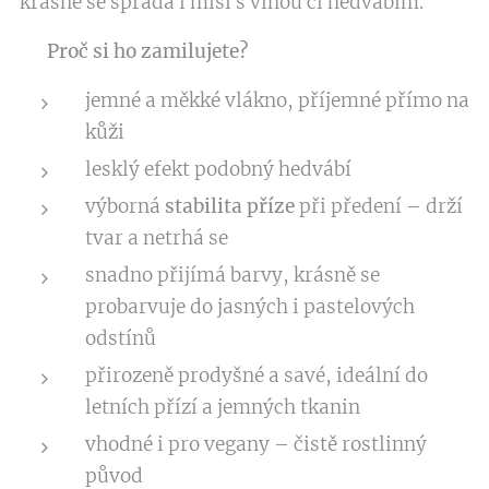
krásně se spřádá i mísí s vlnou či hedvábím.
✨
Proč si ho zamilujete?
jemné a měkké vlákno, příjemné přímo na
kůži
lesklý efekt podobný hedvábí
výborná
stabilita příze
při předení – drží
tvar a netrhá se
snadno přijímá barvy, krásně se
probarvuje do jasných i pastelových
odstínů
přirozeně prodyšné a savé, ideální do
letních přízí a jemných tkanin
vhodné i pro vegany – čistě rostlinný
původ