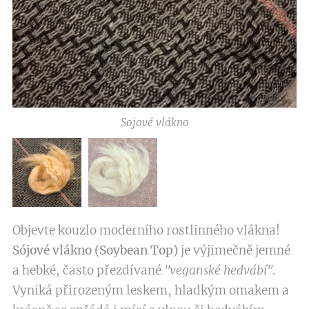
Sojové vlákno
Objevte kouzlo moderního rostlinného vlákna!
Sójové vlákno (Soybean Top)
je výjimečně jemné
a hebké, často přezdívané
"veganské hedvábí"
.
Vyniká přirozeným leskem, hladkým omakem a