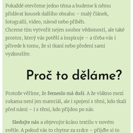
Pokaždé otevřeme jedno téma a budeme k němu
přidávat kousek dalšího obsahu – malý článek,
fotografii, video, návod nebo příběh.
Chceme tím vytvořit nejen soubor vědomostí, ale také
prostor, který vás potěší a inspiruje – a třeba vás i
přivede k tomu, že si tkaní nebo předení sami
vyzkoušíte.
🧵
Proč to děláme?
Protože věříme, že
řemeslo má duši
. A že vlákno mezi
rukama není jen materiál, ale i spojení s těmi, kdo tkali
před námi – i s těmi, kdo přijdou po nás.
📌
Sledujte nás
a objevujte krásu textilu v novém
světle. A pokud vás to chytne za srdce – přijďte si to