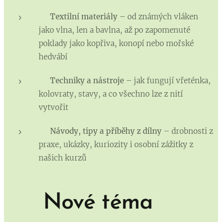
🌿
Textilní materiály
– od známých vláken
jako vlna, len a bavlna, až po zapomenuté
poklady jako kopřiva, konopí nebo mořské
hedvábí
🧶
Techniky a nástroje
– jak fungují vřeténka,
kolovraty, stavy, a co všechno lze z nití
vytvořit
📚
Návody, tipy a příběhy z dílny
– drobnosti z
praxe, ukázky, kuriozity i osobní zážitky z
našich kurzů
📅
Nové téma