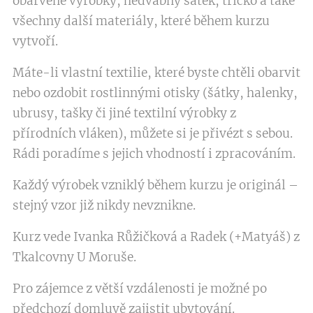
obarvené výrobky, hedvábný šátek, tričko a také
všechny další materiály, které během kurzu
vytvoří.
Máte-li vlastní textilie, které byste chtěli obarvit
nebo ozdobit rostlinnými otisky (šátky, halenky,
ubrusy, tašky či jiné textilní výrobky z
přírodních vláken), můžete si je přivézt s sebou.
Rádi poradíme s jejich vhodností i zpracováním.
Každý výrobek vzniklý během kurzu je originál –
stejný vzor již nikdy nevznikne.
Kurz vede Ivanka Růžičková a Radek (+Matyáš) z
Tkalcovny U Moruše.
Pro zájemce z větší vzdálenosti je možné po
předchozí domluvě zajistit ubytování.